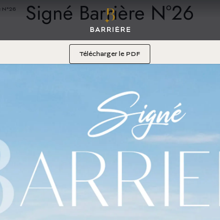
Signé Barrière N°26
e N°26
(nouvel onglet)
Télécharger le PDF