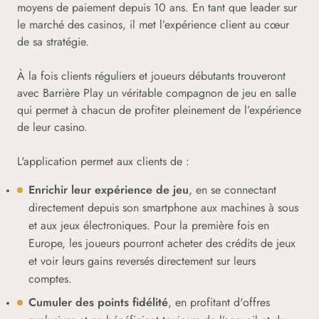
moyens de paiement depuis 10 ans. En tant que leader sur
le marché des casinos, il met l’expérience client au cœur
de sa stratégie.
À la fois clients réguliers et joueurs débutants trouveront
avec Barrière Play un véritable compagnon de jeu en salle
qui permet à chacun de profiter pleinement de l’expérience
de leur casino.
L'application permet aux clients de :
Enrichir leur expérience de jeu
, en se connectant
directement depuis son smartphone aux machines à sous
et aux jeux électroniques. Pour la première fois en
Europe, les joueurs pourront acheter des crédits de jeux
et voir leurs gains reversés directement sur leurs
comptes.
Cumuler des points fidélité
, en profitant d'offres