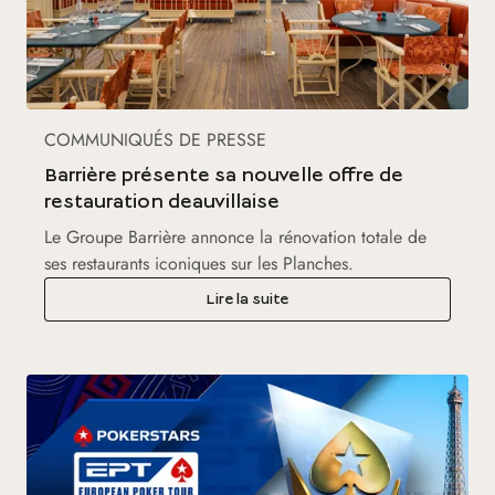
COMMUNIQUÉS DE PRESSE
Barrière présente sa nouvelle offre de
restauration deauvillaise
Le Groupe Barrière annonce la rénovation totale de
ses restaurants iconiques sur les Planches.
Lire la suite